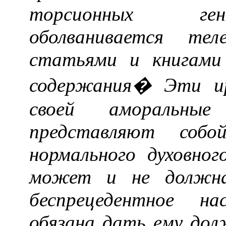
торсионных ген
оболванивается тел
статьями и книгами
содержания� Эти ир
своей аморальные 
представляют собо
нормального духовно
может и не должна
беспрецедентное на
обязана дать ему до