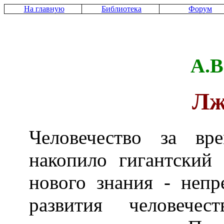
На главную
Библиотека
Форум
А.В
Лж
Человечество за вр
накопило гигантский
нового знания - непр
развития человече